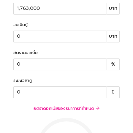
บาท
วงเงินกู้
บาท
อัตราดอกเบี้ย
%
ระยะเวลากู้
ปี
อัตราดอกเบี้ยของธนาคารที่กำหนด