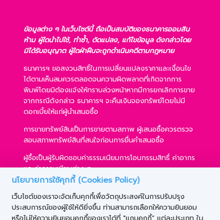
ข้อมูลต่าง ๆ ในเว็บไซต์นี้ ถือเป็นสมบัติของธนาคารออมสิน
ห้าม ผู้ใดนำไปใช้, ทำซ้ำ, ดัดแปลง, แก้ไขข้อมูล ดังกล่าวโดย
มิได้รับอนุญาต ผู้ใดฝ่าฝืนจะถูกดำเนินคดีตามกฎหมาย
ธนาคารฯ ขอสงวนสิทธิ์ในการเปลี่ยนแปลงราคาและเงื่อนไข
ได้ตามเห็นสมควรตลอดจนความผิดพลาดที่เกิดจากการ
พิมพ์โดยมิต้องแจ้งให้ทราบล่วงหน้าหากมีการยกเลิกการขาย
จากกรณีดังกล่าว ธนาคารฯ จะคืนเงินจองทรัพย์โดยไม่มี
ดอกเบี้ยให้แก่ผู้นำเสนอซื้อ
การขายทรัพย์สินเป็นการขายตามสภาพ ผู้เสนอซื้อควรตรวจ
สอบสภาพทรัพย์สินที่สนใจก่อนการยื่นคำเสนอซื้อ
ผู้ซื้อเป็นผู้รับผิดชอบค่าธรรมเนียมการโอนกรรมสิทธิ์ ค่าอากร
และค่าธรรมเนียมต่าง ๆ
นโยบายการใช้คุกกี้ (Cookies Policy)
ผู้ซื้อสามารถขอสินเชื่อได้ตามหลักเกณฑ์ของธนาคารฯ และ
เว็บไซต์ของเราจะจัดเก็บคุกกี้เพื่อวัตถุประสงค์ในการปรับปรุง
การเสนอซื้อไม่เป็นเงื่อนไขในการพิจารณาอนุมัติสินเชื่อ
ประสบการณ์ของผู้ใช้ให้ดียิ่งขึ้น ท่านสามารถเลือกให้ความยินยอม
ธนาคารฯ ขอสงวนสิทธิ์ที่จะขายทรัพย์สินให้กับผู้เสนอซื้อราย
หรือไม่ให้ความยินยอมคุกกี้ของเราได้ที่ "แถบคุกกี้” แต่ละประเภท ใน