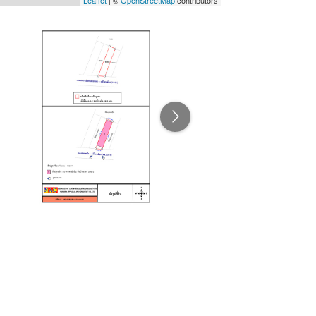
Leaflet
| ©
OpenStreetMap
contributors