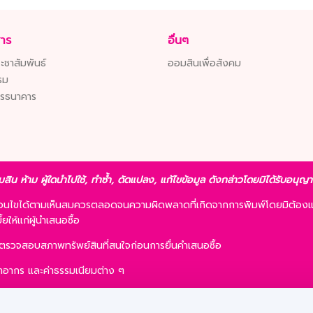
สาร
อื่นๆ
ะชาสัมพันธ์
ออมสินเพื่อสังคม
รม
ารธนาคาร
มสิน ห้าม ผู้ใดนำไปใช้, ทำซ้ำ, ดัดแปลง, แก้ไขข้อมูล ดังกล่าวโดยมิได้รับอนุ
ื่อนไขได้ตามเห็นสมควรตลอดจนความผิดพลาดที่เกิดจากการพิมพ์โดยมิต้องแ
ให้แก่ผู้นำเสนอซื้อ
รตรวจสอบสภาพทรัพย์สินที่สนใจก่อนการยื่นคำเสนอซื้อ
 ค่าอากร และค่าธรรมเนียมต่าง ๆ
ละการเสนอซื้อไม่เป็นเงื่อนไขในการพิจารณาอนุมัติสินเชื่อ