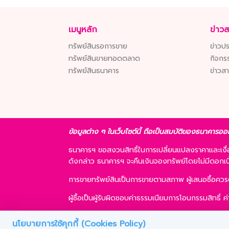
เมนูหลัก
ข่าว
ทรัพย์สินรอการขาย
ข่าวปร
ทรัพย์สินขายทอดตลาด
กิจกร
ทรัพย์สินธนาคาร
ข่าวส
ข้อมูลต่าง ๆ ในเว็บไซต์นี้ ถือเป็นสมบัติของธนาคารออ
ธนาคารฯ ขอสงวนสิทธิ์ในการเปลี่ยนแปลงราคาและเง
ดังกล่าว ธนาคารฯ จะคืนเงินจองทรัพย์โดยไม่มีดอกเบี้ย
การขายทรัพย์สินเป็นการขายตามสภาพ ผู้เสนอซื้อคว
ผู้ซื้อเป็นผู้รับผิดชอบค่าธรรมเนียมการโอนกรรมสิทธิ์
ผู้ซื้อสามารถขอสินเชื่อได้ตามหลักเกณฑ์ของธนาคารฯ แ
นโยบายการใช้คุกกี้ (Cookies Policy)