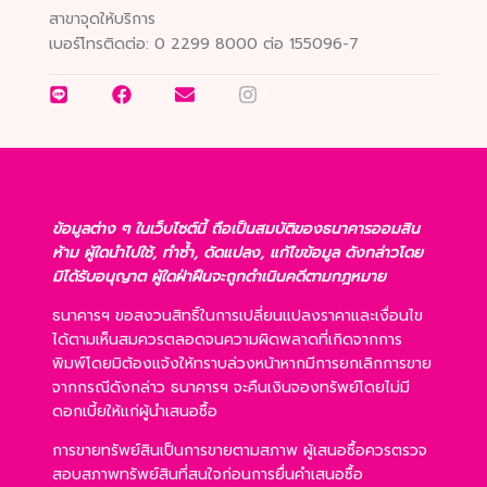
สาขาจุดให้บริการ
เบอร์โทรติดต่อ:
0 2299 8000 ต่อ 155096-7
ข้อมูลต่าง ๆ ในเว็บไซต์นี้ ถือเป็นสมบัติของธนาคารออมสิน
ห้าม ผู้ใดนำไปใช้, ทำซ้ำ, ดัดแปลง, แก้ไขข้อมูล ดังกล่าวโดย
มิได้รับอนุญาต ผู้ใดฝ่าฝืนจะถูกดำเนินคดีตามกฎหมาย
ธนาคารฯ ขอสงวนสิทธิ์ในการเปลี่ยนแปลงราคาและเงื่อนไข
ได้ตามเห็นสมควรตลอดจนความผิดพลาดที่เกิดจากการ
พิมพ์โดยมิต้องแจ้งให้ทราบล่วงหน้าหากมีการยกเลิกการขาย
จากกรณีดังกล่าว ธนาคารฯ จะคืนเงินจองทรัพย์โดยไม่มี
ดอกเบี้ยให้แก่ผู้นำเสนอซื้อ
การขายทรัพย์สินเป็นการขายตามสภาพ ผู้เสนอซื้อควรตรวจ
สอบสภาพทรัพย์สินที่สนใจก่อนการยื่นคำเสนอซื้อ