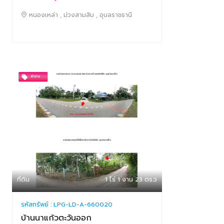
หนองเหล่า , ม่วงสามสิบ , อุบลราชธานี
ที่ดิน
1 ไร่ 1 งาน 23 ตร.ว
รหัสทรัพย์ :
LPG-LD-A-660020
บ้านนาแก้วตะวันออก