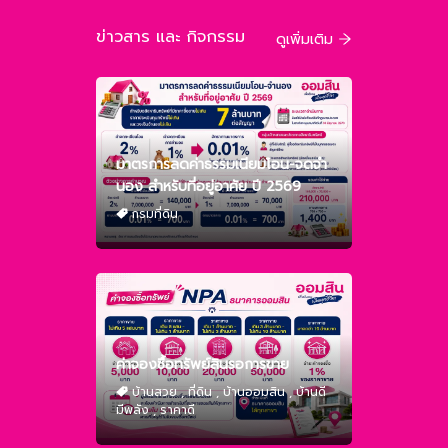
ข่าวสาร และ กิจกรรม
ดูเพิ่มเติม
มาตรการลดค่าธรรมเนียมโอน-จดจำ
นอง สำหรับที่อยู่อาศัย ปี 2569
กรมที่ดิน
ค่าจองซื้อทรัพย์สินรอการขาย
บ้านสวย
,
ที่ดิน
,
บ้านออมสิน
,
บ้านดี
มีพลัง
,
ราคาดี