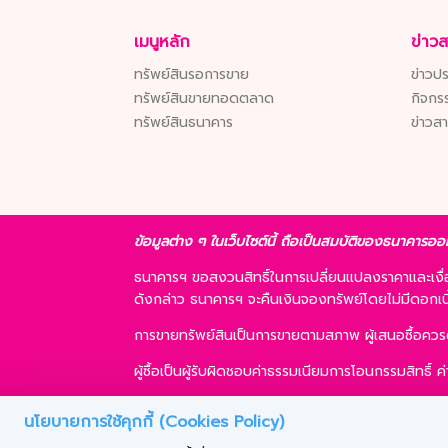
เมนูหลัก
ข่าว
ทรัพย์สินรอการขาย
ข่าวปร
ทรัพย์สินขายทอดตลาด
กิจกร
ทรัพย์สินธนาคาร
ข่าวส
ข้อมูลต่าง ๆ ในเว็บไซต์นี้ ถือเป็นสมบัติของธนาคารออ
ธนาคารฯ ขอสงวนสิทธิ์ในการเปลี่ยนแปลงราคาและเง
ดังกล่าว ธนาคารฯ จะคืนเงินจองทรัพย์โดยไม่มีดอกเบี้ย
การขายทรัพย์สินเป็นการขายตามสภาพ ผู้เสนอซื้อคว
ผู้ซื้อเป็นผู้รับผิดชอบค่าธรรมเนียมการโอนกรรมสิทธิ์
ผู้ซื้อสามารถขอสินเชื่อได้ตามหลักเกณฑ์ของธนาคารฯ แ
นโยบายการใช้คุกกี้ (Cookies Policy)
ธนาคารฯ ขอสงวนสิทธิ์ที่จะขายทรัพย์สินให้กับผู้เสนอซ