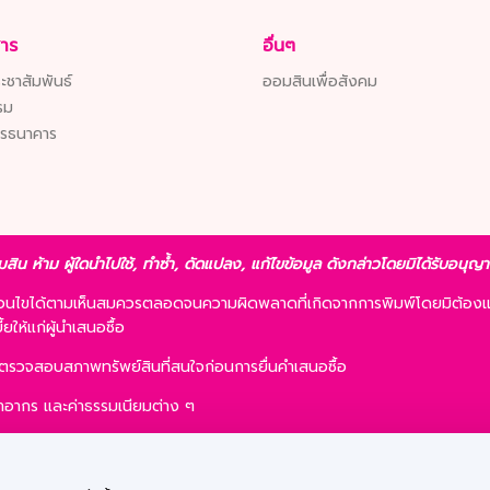
สาร
อื่นๆ
ะชาสัมพันธ์
ออมสินเพื่อสังคม
รม
ารธนาคาร
มสิน ห้าม ผู้ใดนำไปใช้, ทำซ้ำ, ดัดแปลง, แก้ไขข้อมูล ดังกล่าวโดยมิได้รับอนุ
ื่อนไขได้ตามเห็นสมควรตลอดจนความผิดพลาดที่เกิดจากการพิมพ์โดยมิต้องแ
ให้แก่ผู้นำเสนอซื้อ
รตรวจสอบสภาพทรัพย์สินที่สนใจก่อนการยื่นคำเสนอซื้อ
 ค่าอากร และค่าธรรมเนียมต่าง ๆ
ละการเสนอซื้อไม่เป็นเงื่อนไขในการพิจารณาอนุมัติสินเชื่อ
ื้อรายใดก็ได้ ภายใต้เงื่อนไขตามที่ธนาคารฯ เห็นชอบ