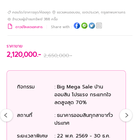
คอนโด/อาคารชุด/ห้องชุด
แขวงหนองบอน
,
เขตประเวศ
,
กรุงเทพมหานคร
จำนวนผู้เข้าชมทรัพย์
388
ครั้ง
ดาวน์โหลดเอกสาร
Share with :
ราคาขาย
2,120,000.-
2,650,000.-
กิจกรรม
:
Big Mega Sale บ้าน
ออมสิน โปรแรง กระแทกใจ
ลดสูงสุด 70%
สถานที่
:
ธนาคารออมสินทุกสาขาทั่ว
ประเทศ
ระยะเวลาพิเศษ
:
22 พ.ค. 2569 - 30 ธ.ค.