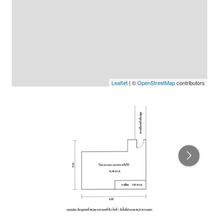
Leaflet
| ©
OpenStreetMap
contributors