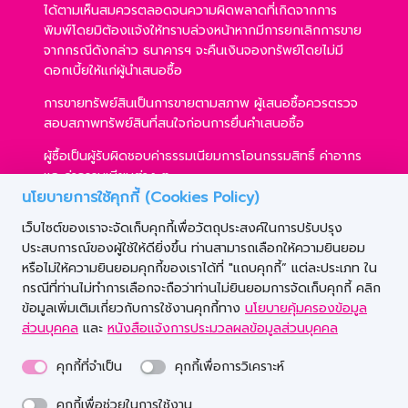
ได้ตามเห็นสมควรตลอดจนความผิดพลาดที่เกิดจากการ
พิมพ์โดยมิต้องแจ้งให้ทราบล่วงหน้าหากมีการยกเลิกการขาย
จากกรณีดังกล่าว ธนาคารฯ จะคืนเงินจองทรัพย์โดยไม่มี
ดอกเบี้ยให้แก่ผู้นำเสนอซื้อ
การขายทรัพย์สินเป็นการขายตามสภาพ ผู้เสนอซื้อควรตรวจ
สอบสภาพทรัพย์สินที่สนใจก่อนการยื่นคำเสนอซื้อ
ผู้ซื้อเป็นผู้รับผิดชอบค่าธรรมเนียมการโอนกรรมสิทธิ์ ค่าอากร
และค่าธรรมเนียมต่าง ๆ
นโยบายการใช้คุกกี้ (Cookies Policy)
ผู้ซื้อสามารถขอสินเชื่อได้ตามหลักเกณฑ์ของธนาคารฯ และ
เว็บไซต์ของเราจะจัดเก็บคุกกี้เพื่อวัตถุประสงค์ในการปรับปรุง
การเสนอซื้อไม่เป็นเงื่อนไขในการพิจารณาอนุมัติสินเชื่อ
ประสบการณ์ของผู้ใช้ให้ดียิ่งขึ้น ท่านสามารถเลือกให้ความยินยอม
ธนาคารฯ ขอสงวนสิทธิ์ที่จะขายทรัพย์สินให้กับผู้เสนอซื้อราย
หรือไม่ให้ความยินยอมคุกกี้ของเราได้ที่ "แถบคุกกี้” แต่ละประเภท ใน
ใดก็ได้ ภายใต้เงื่อนไขตามที่ธนาคารฯ เห็นชอบ
กรณีที่ท่านไม่ทำการเลือกจะถือว่าท่านไม่ยินยอมการจัดเก็บคุกกี้ คลิก
ข้อมูลเพิ่มเติมเกี่ยวกับการใช้งานคุกกี้ทาง
นโยบายคุ้มครองข้อมูล
ส่วนบุคคล
และ
หนังสือแจ้งการประมวลผลข้อมูลส่วนบุคคล
คุกกี้ที่จำเป็น
คุกกี้เพื่อการวิเคราะห์
© Copyright 2020 Government Savings Bank. All
คุกกี้เพื่อช่วยในการใช้งาน