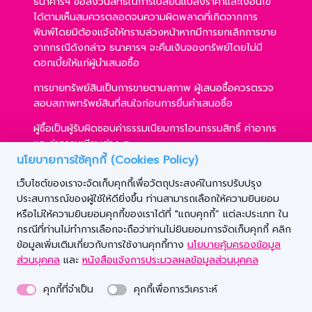
ธนาคารฯ ขอสงวนสิทธิ์ในการเปลี่ยนแปลงราคาและเงื่อนไข
ได้ตามเห็นสมควรตลอดจนความผิดพลาดที่เกิดจากการ
พิมพ์โดยมิต้องแจ้งให้ทราบล่วงหน้าหากมีการยกเลิกการขาย
จากกรณีดังกล่าว ธนาคารฯ จะคืนเงินจองทรัพย์โดยไม่มี
ดอกเบี้ยให้แก่ผู้นำเสนอซื้อ
การขายทรัพย์สินเป็นการขายตามสภาพ ผู้เสนอซื้อควรตรวจ
สอบสภาพทรัพย์สินที่สนใจก่อนการยื่นคำเสนอซื้อ
ผู้ซื้อเป็นผู้รับผิดชอบค่าธรรมเนียมการโอนกรรมสิทธิ์ ค่าอากร
และค่าธรรมเนียมต่าง ๆ
นโยบายการใช้คุกกี้ (Cookies Policy)
ผู้ซื้อสามารถขอสินเชื่อได้ตามหลักเกณฑ์ของธนาคารฯ และ
เว็บไซต์ของเราจะจัดเก็บคุกกี้เพื่อวัตถุประสงค์ในการปรับปรุง
การเสนอซื้อไม่เป็นเงื่อนไขในการพิจารณาอนุมัติสินเชื่อ
ประสบการณ์ของผู้ใช้ให้ดียิ่งขึ้น ท่านสามารถเลือกให้ความยินยอม
ธนาคารฯ ขอสงวนสิทธิ์ที่จะขายทรัพย์สินให้กับผู้เสนอซื้อราย
หรือไม่ให้ความยินยอมคุกกี้ของเราได้ที่ "แถบคุกกี้” แต่ละประเภท ใน
ใดก็ได้ ภายใต้เงื่อนไขตามที่ธนาคารฯ เห็นชอบ
กรณีที่ท่านไม่ทำการเลือกจะถือว่าท่านไม่ยินยอมการจัดเก็บคุกกี้ คลิก
ข้อมูลเพิ่มเติมเกี่ยวกับการใช้งานคุกกี้ทาง
นโยบายคุ้มครองข้อมูล
ส่วนบุคคล
และ
หนังสือแจ้งการประมวลผลข้อมูลส่วนบุคคล
คุกกี้ที่จำเป็น
คุกกี้เพื่อการวิเคราะห์
© Copyright 2020 Government Savings Bank. All