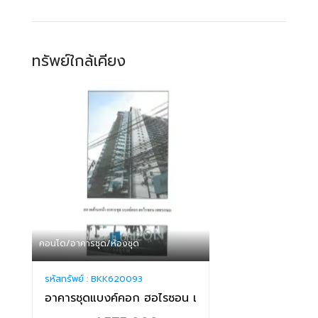
ทรัพย์ใกล้เคียง
คอนโด/อาคารชุด/ห้องชุด
รหัสทรัพย์ :
BKK620093
อาคารชุดแบงค์คอก ฮอไรซอน เพชรเกษม อาคารเลขที่ 1