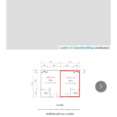
Leaflet
| ©
OpenStreetMap
contributors