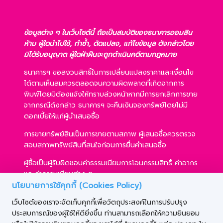
ข้อมูลต่าง ๆ ในเว็บไซต์นี้ ถือเป็นสมบัติของธนาคารออมสิน
ห้าม ผู้ใดนำไปใช้, ทำซ้ำ, ดัดแปลง, แก้ไขข้อมูล ดังกล่าวโดย
มิได้รับอนุญาต ผู้ใดฝ่าฝืนจะถูกดำเนินคดีตามกฎหมาย
ธนาคารฯ ขอสงวนสิทธิ์ในการเปลี่ยนแปลงราคาและเงื่อนไข
ได้ตามเห็นสมควรตลอดจนความผิดพลาดที่เกิดจากการ
พิมพ์โดยมิต้องแจ้งให้ทราบล่วงหน้าหากมีการยกเลิกการขาย
จากกรณีดังกล่าว ธนาคารฯ จะคืนเงินจองทรัพย์โดยไม่มี
ดอกเบี้ยให้แก่ผู้นำเสนอซื้อ
การขายทรัพย์สินเป็นการขายตามสภาพ ผู้เสนอซื้อควรตรวจ
สอบสภาพทรัพย์สินที่สนใจก่อนการยื่นคำเสนอซื้อ
ผู้ซื้อเป็นผู้รับผิดชอบค่าธรรมเนียมการโอนกรรมสิทธิ์ ค่าอากร
และค่าธรรมเนียมต่าง ๆ
นโยบายการใช้คุกกี้ (Cookies Policy)
ผู้ซื้อสามารถขอสินเชื่อได้ตามหลักเกณฑ์ของธนาคารฯ และ
เว็บไซต์ของเราจะจัดเก็บคุกกี้เพื่อวัตถุประสงค์ในการปรับปรุง
การเสนอซื้อไม่เป็นเงื่อนไขในการพิจารณาอนุมัติสินเชื่อ
ประสบการณ์ของผู้ใช้ให้ดียิ่งขึ้น ท่านสามารถเลือกให้ความยินยอม
ธนาคารฯ ขอสงวนสิทธิ์ที่จะขายทรัพย์สินให้กับผู้เสนอซื้อราย